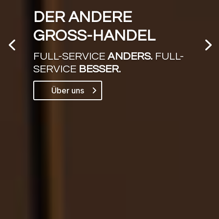
LICHT OHNE
GRENZEN
VIELFALT IN
LICHT.
FORTSCHRITT IN
TECHNIK.
Produkte entdecken